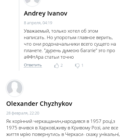
Andrey Ivanov
8 апреля, 04:19
Уважаемый, только хотел об этом
написать. Но упоротым главное верить,
что они родоначальники всего сущего на
планете. "дурень думеою багатiе" это про
аФФтАра статьи точно
Ответить
2
1
Olexander Chyzhykov
28 февраля, 22:20
Як корінний черкащанин,народився в 1957 році,з
1975 вчився в Харкові,живу в Кривому Розі, але все
життя мрію повернутись в Черкаси- скажу унікальні,