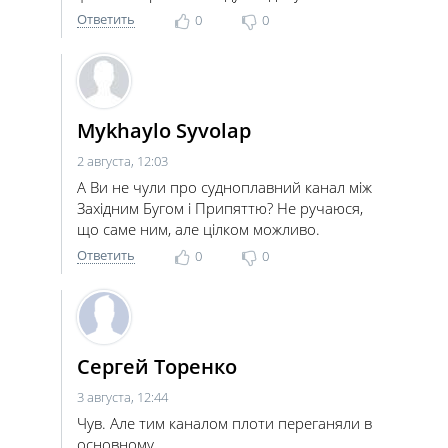
Ответить
0
0
Mykhaylo Syvolap
2 августа, 12:03
А Ви не чули про судноплавний канал між
Західним Бугом і Припяттю? Не ручаюся,
що саме ним, але цілком можливо.
Ответить
0
0
Сергей Торенко
3 августа, 12:44
Чув. Але тим каналом плоти переганяли в
основному.