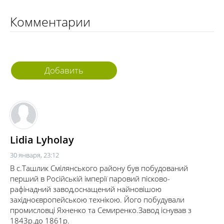
Комментарии
Добавить
комментарий
Lidia Lyholay
30 января, 23:12
В с.Ташлик Смілянського району був побудований
перший в Російській імперії паровий пісково-
рафінадний завод,оснащений найновішою
західноєвропейською технікою. Його побудували
промисловці Яхненко та Семиренко.Завод існував з
1843р.до 1861р.