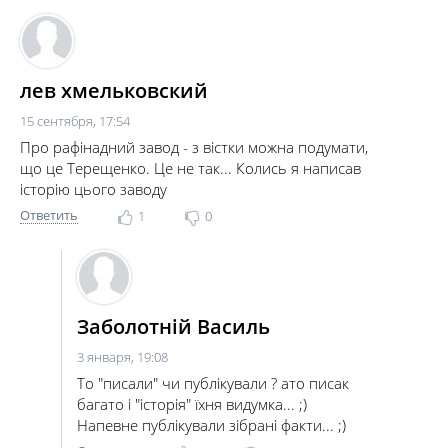
лев хмельковский
15 сентября, 17:54
Про рафінадний завод - з вістки можна подумати,
що це Терещенко. Це не так... Колись я написав
історію цього заводу
Ответить
1
0
Заболотній Василь
3 января, 19:08
То "писали" чи публікували ? ато писак
багато і "історія" їхня видумка... ;)
Напевне публікували зібрані факти... ;)