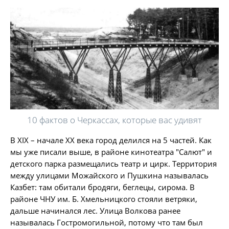
10 фактов о Черкассах, которые вас удивят
В XIX – начале XX века город делился на 5 частей. Как
мы уже писали выше, в районе кинотеатра "Салют" и
детского парка размещались театр и цирк. Территория
между улицами Можайского и Пушкина называлась
Казбет: там обитали бродяги, беглецы, сирома. В
районе ЧНУ им. Б. Хмельницкого стояли ветряки,
дальше начинался лес. Улица Волкова ранее
называлась Гостромогильной, потому что там был