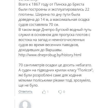
Всего к 1867 году от Пинска до Бреста
были построены и эксплуатировались 22
плотины. Ширина по дну пути была
доведена до 14 м, а максимальная осадка
судов составляла 70 см.
В таком виде Днепро-Бугский водный путь
служил в основном для пропуска плотов с
востока на запад и немногочисленных
судов во время весенних паводков,
доходивших до Варшавы.
http://www.dneprobug.by/history.html
70 сантиметрів осадки це досить небагато.
А суден на підводних крилах класу "Полісся",
які були розроблені саме для ходіння
мілкими поліськими ріками тоді, зрозуміло,
ще не було.
Ответить
1
0