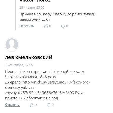
28 января, 23:00
Причал мав назву "Затон", де ремонтували
маломірний флот
Ответить
0
0
лев хмельковский
15 сентября, 17:55
Перша річкова пристань і річковий вокзал у
Черкасах з'явився 1846 року
Джерело:
http://in.ck.ua/ua/sytuacii/10-faktiv-pro-
cherkasy-yaki-vas-
zdyvuyut#57c92ec543656e76e5ec3c00
Була
пристань. Дебаркадер на воді.
Ответить
0
0