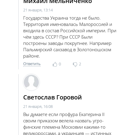
Михаил Мельниченко
21 января, 13:14
Государства Украина тогда не было.
Территория именовалась Малороссией и
входила в состав Российской империи. При
чём здесь СССР? При СССР Были
построены заводы покрупнее. Например
Пальмирский сахзавод в Золотоношском
районе.
Ответить
0
2
Светослав Горовой
21 января, 16:08
Вы думаете если профура Екатерина II
своим приказом велела назвать угро-
финские племена Московии какими-то
великороссами, а украинцев — истинных