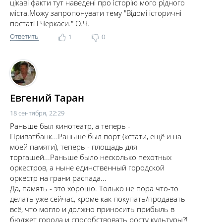
цікаві факти тут наведені про історію мого рідного
міста.Можу запропонувати тему "Відомі історичні
постаті і Черкаси." О.Ч.
Ответить
1
0
Евгений Таран
18 сентября, 22:29
Раньше был кинотеатр, а теперь -
Приватбанк...Раньше был порт (кстати, ещё и на
моей памяти), теперь - площадь для
торгашей...Раньше было несколько пехотных
оркестров, а ныне единственный городской
оркестр на грани распада...
Да, память - это хорошо. Только не пора что-то
делать уже сейчас, кроме как покупать/продавать
всё, что могло и должно приносить прибыль в
бюджет города и способствовать росту культуры?!