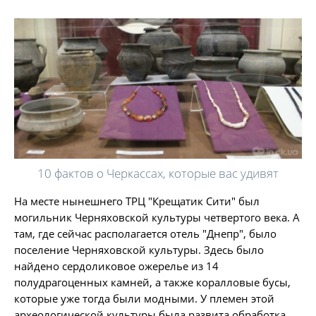
10 фактов о Черкассах, которые вас удивят
На месте нынешнего ТРЦ "Крещатик Сити" был
могильник Черняховской культуры четвертого века. А
там, где сейчас располагается отель "Днепр", было
поселение Черняховской культуры. Здесь было
найдено сердоликовое ожерелье из 14
полудрагоценных камней, а также коралловые бусы,
которые уже тогда были модными. У племен этой
археологической культуры была развита обработка