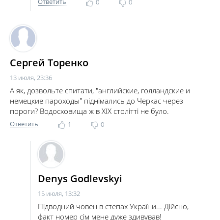
Ответить
0
0
Сергей Торенко
13 июля, 23:36
А як, дозвольте спитати, "английские, голландские и
немецкие пароходы" піднімались до Черкас через
пороги? Водосховища ж в XIX столітті не було.
Ответить
1
0
Denys Godlevskyi
15 июля, 13:32
Підводний човен в степах України... Дійсно,
факт номер сім мене дуже здивував!