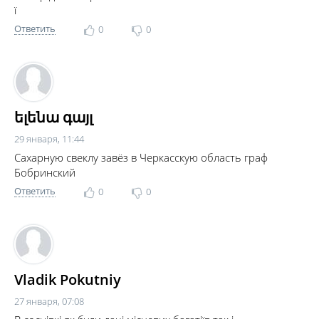
ї
Ответить
0
0
ելենա գայլ
29 января, 11:44
Сахарную свеклу завёз в Черкасскую область граф
Бобринский
Ответить
0
0
Vladik Pokutniy
27 января, 07:08