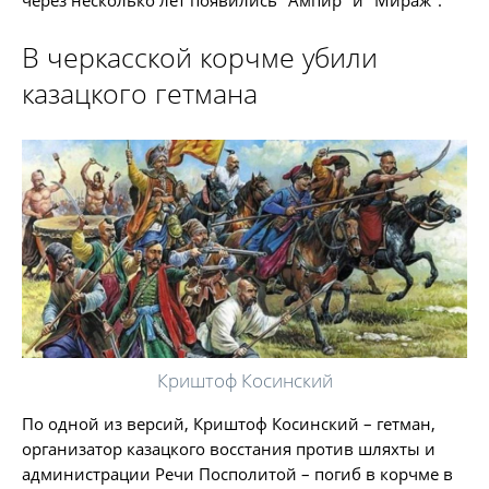
через несколько лет появились "Ампир" и "Мираж".
В черкасской корчме убили
казацкого гетмана
Криштоф Косинский
По одной из версий, Криштоф Косинский – гетман,
организатор казацкого восстания против шляхты и
администрации Речи Посполитой – погиб в корчме в