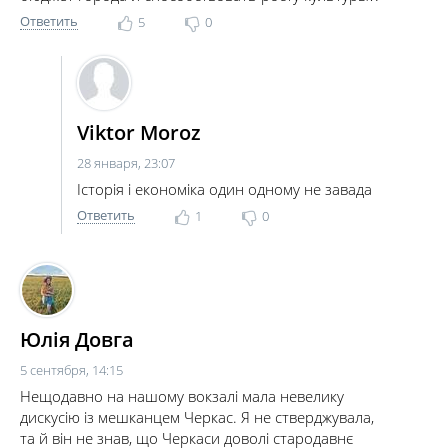
Ответить
5
0
Viktor Moroz
28 января, 23:07
Історія і економіка один одному не завада
Ответить
1
0
Юлія Довга
5 сентября, 14:15
Нещодавно на нашому вокзалі мала невелику
дискусію із мешканцем Черкас. Я не стверджувала,
та й він не знав, що Черкаси доволі стародавнє