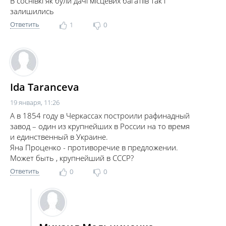
В соснівкі як були дачі місцевих багатіїв так і
залишились
Ответить
1
0
Ida Taranceva
19 января, 11:26
А в 1854 году в Черкассах построили рафинадный
завод – один из крупнейших в России на то время
и единственный в Украине.
Яна Проценко - противоречие в предложении.
Может быть , крупнейший в СССР?
Ответить
0
0