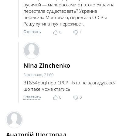
русичей — малороссами от этого Украина
перестала существовать? Украина
пережила Московию, пережила СССР и
Рашу хутина пуя переживет.
Ответить
8
1
Nina Zinchenko
3 февраля, 21:00
В1&54році про СРСР ніхто не здогадувався,
що таке може статись
Ответить
0
0
Анатолій Шостопал