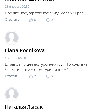
28 января, 20:50
Про яке "государство готів" йде мова??? Брєд.
Ответить
0
0
Liana Rodnikova
4 марта, 08:46
Цікаві факти для екскурсійних груп! То коли вже
Черкаси стане містом туристичним?
Ответить
2
0
Наталья Лысак