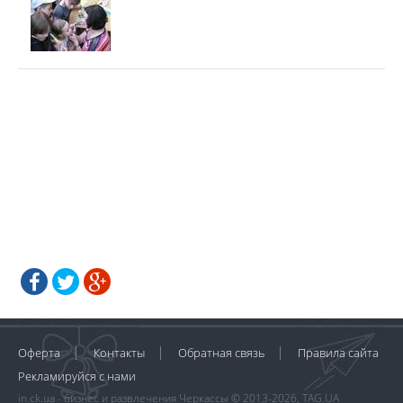
Оферта
Контакты
Обратная связь
Правила сайта
Рекламируйся с нами
in.ck.ua - бизнес и развлечения Черкассы © 2013-2026, TAG.UA