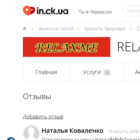
Ты в Черкассах
Заняться собой
Красота
,
Здоровье
С
REL
Главная
Услуги
А
16
Отзывы
Добавить отзыв
Наталья Коваленко
19 августа, 23:08
Дуже приємно за перші відгуки👍👍👍Дякуєм