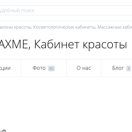
алоны красоты
,
Косметологические кабинеты
,
Массажные каб
AXME, Кабинет красоты
кции
Фото
О нас
Блог
45
3
о😍