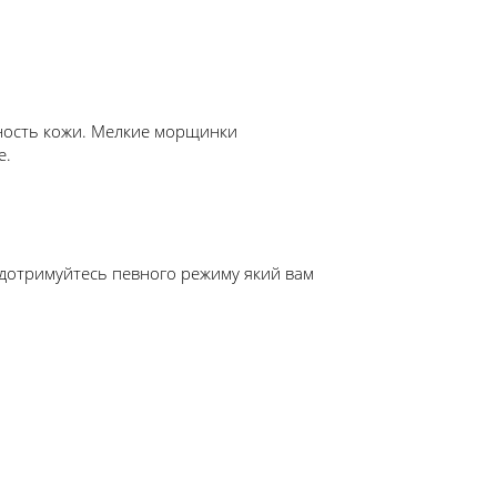
чность кожи. Мелкие морщинки
е.
е дотримуйтесь певного режиму який вам