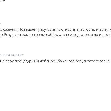
32
ложения. Повышает упругость, плотность, гладкость, эласти
р.Результат заметен,если соблюдать все подготовки до и посл
19 августа, 23:08
🌼 Ще пару процедур і ми добємось бажаного результату,головн