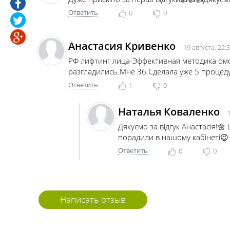
Ответить
0
0
Анастасия Кривенко
19 августа, 22:
РФ лифтинг лица-Эффективная методика омо
разгладились.Мне 36.Сделала уже 5 процеду
Ответить
1
0
Наталья Коваленко
Дякуємо за відгук Анастасія!
порадили в нашому кабінеті😉
Ответить
0
0
Написать отзыв