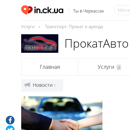
Ты в Черкассах
Услуги
Транспорт
,
Прокат и аренда
ПрокатАвто
Главная
Услуги
4
Новости
1