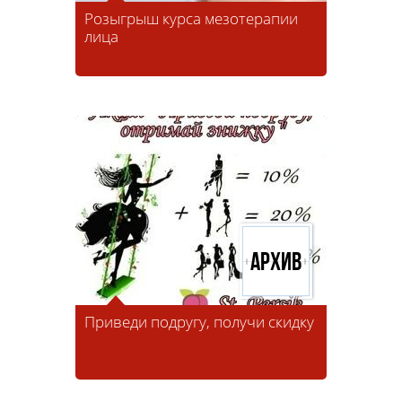
Розыгрыш курса мезотерапии
лица
Архив
Приведи подругу, получи скидку