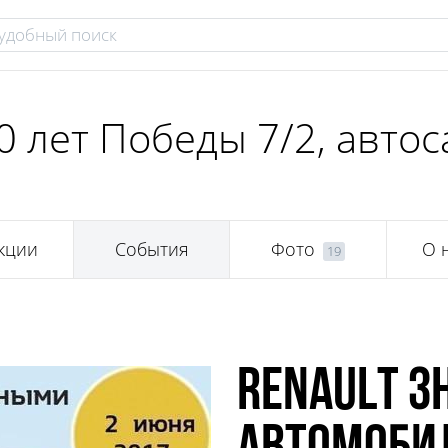
0 лет Победы 7/2, авто
кции
События
Фото
О 
19
RENAULT з