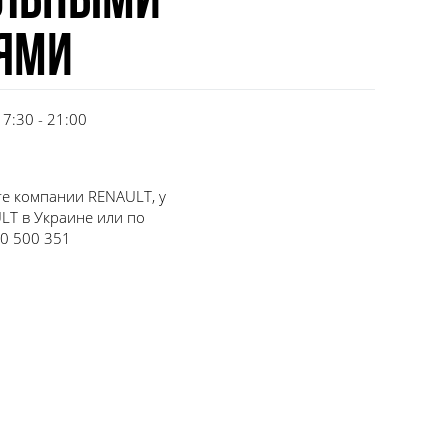
ильными
ями
7:30 - 21:00
е компании RENAULT, у
T в Украине или по
00 500 351