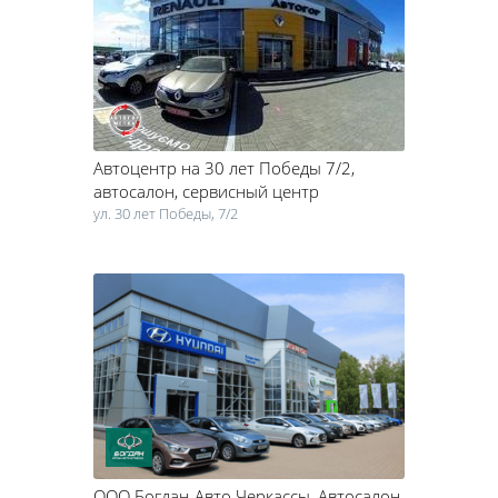
определитесь с основными критериями покупки.
Первое – выбор модели. Сегодня на рынке представлено
огромное количество европейских, американских и японских
марок. Как правило, автомобилисты выбирают между
несколькими вариантами авто. Чтобы сделать окончательный
выбор, нужно посоветоваться с профессионалом, который
досконально разбирается в разных моделях авто. Сравнив
Автоцентр на 30 лет Победы 7/2
,
технические характеристики разных машин, почитайте отзывы от
владельцев таких авто, которые уже успели испытать их в деле.
автосалон, сервисный центр
Отзывы об автомобилях являются самым достоверным
ул. 30 лет Победы, 7/2
источником информации о том, как будет вести себя та или иная
машина в реальных дорожных условиях.
Второй важный критерий – место покупки. Продажа авто в
Черкассах осуществляется как в автосалонах, так и через частных
продавцов. Естественно, автосалоны Черкасс являются самым
лучшим местом покупки нового транспортного средства. Купить
авто, шины и запчасти также можно в автосалонах города
Черкассы. Купить авто в салоне – означает, обезопасить себя от
заводского брака и вероятности, что машиной пользовались до
вас. Если все документы в порядке, вы можете быть уверенными в
том, что автомобиль укомплектован оригинальными запчастями,
на которые распространяется гарантия производителя. Кроме
того, консультанты автосалонов досконально знают все
ООО Богдан-Авто Черкассы
, Автосалон,