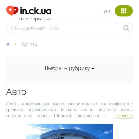
укр
Ты в Черкассах
Купить
Выбрать рубрику
Авто
Свой автомобиль уже давно воспринимается как комфортное
средство передвижения. Машина очень облегчает жизнь
современной семье. Широкий модельный ряд, который
больше
предлагают производители, позволяет купить авто в Черкассах
людям с разным доходом.
Машина – это достаточно дорогостоящая и ответственная
покупка, поэтому прежде чем купить автомобиль в Черкассах,