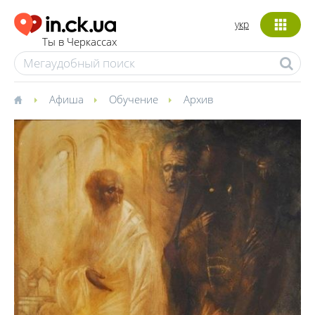
укр
Ты в Черкассах
Афиша
Обучение
Архив