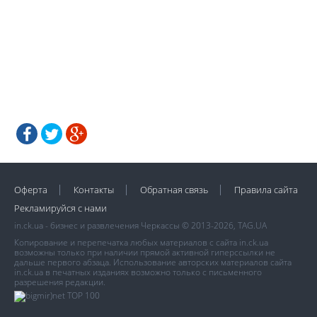
Оферта
Контакты
Обратная связь
Правила сайта
Рекламируйся с нами
in.ck.ua - бизнес и развлечения Черкассы © 2013-2026, TAG.UA
Копирование и перепечатка любых материалов с сайта in.ck.ua
возможны только при наличии прямой активной гиперссылки не
дальше первого абзаца. Использование авторских материалов сайта
in.ck.ua в печатных изданиях возможно только с письменного
разрешения редакции.