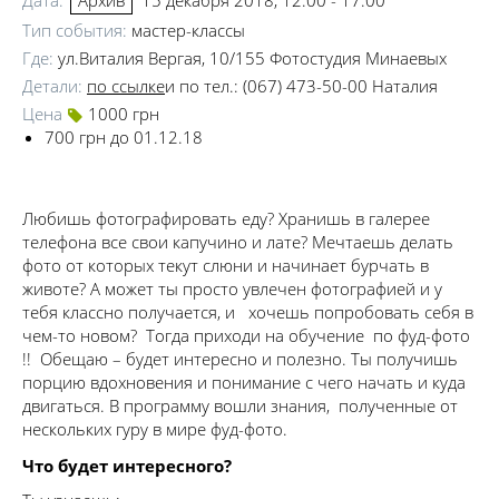
Дата:
15 декабря 2018, 12:00 - 17:00
Архив
Тип события:
мастер-классы
Где:
ул.Виталия Вергая, 10/155 Фотостудия Минаевых
Детали:
по ссылке
и по тел.: (067) 473-50-00 Наталия
Цена
1000 грн
700 грн до 01.12.18
Любишь фотографировать еду? Хранишь в галерее
телефона все свои капучино и лате? Мечтаешь делать
фото от которых текут слюни и начинает бурчать в
животе? А может ты просто увлечен фотографией и у
тебя классно получается, и хочешь попробовать себя в
чем-то новом? Тогда приходи на обучение по фуд-фото
!! Обещаю – будет интересно и полезно. Ты получишь
порцию вдохновения и понимание с чего начать и куда
двигаться. В программу вошли знания, полученные от
нескольких гуру в мире фуд-фото.
Что будет интересного?