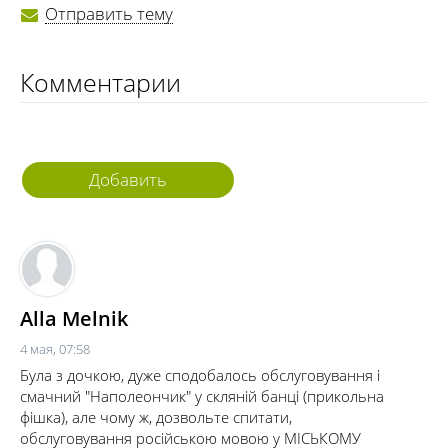
Отправить тему
Комментарии
Добавить
комментарий
Alla Melnik
4 мая, 07:58
Була з дочкою, дуже сподобалось обслуговування і
смачний "Наполеончик" у скляній банці (прикольна
фішка), але чому ж, дозвольте спитати,
обслуговування російською мовою у МІСЬКОМУ