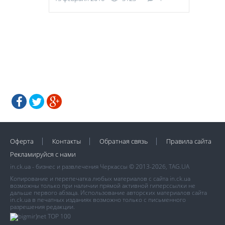
Оферта
Контакты
Обратная связь
Правила сайта
Рекламируйся с нами
in.ck.ua - бизнес и развлечения Черкассы © 2013-2026, TAG.UA
Копирование и перепечатка любых материалов с сайта in.ck.ua
возможны только при наличии прямой активной гиперссылки не
дальше первого абзаца. Использование авторских материалов сайта
in.ck.ua в печатных изданиях возможно только с письменного
разрешения редакции.