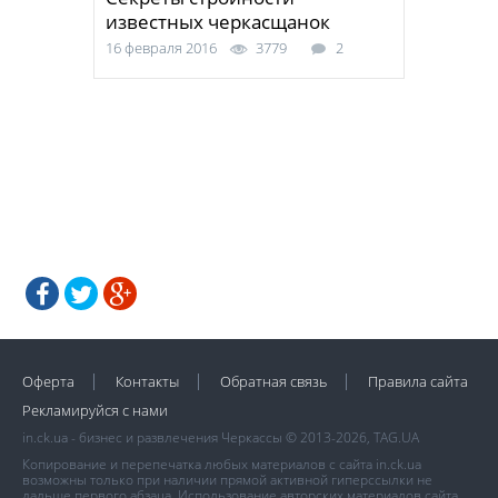
известных черкасщанок
16 февраля 2016
3779
2
Оферта
Контакты
Обратная связь
Правила сайта
Рекламируйся с нами
in.ck.ua - бизнес и развлечения Черкассы © 2013-2026, TAG.UA
Копирование и перепечатка любых материалов с сайта in.ck.ua
возможны только при наличии прямой активной гиперссылки не
дальше первого абзаца. Использование авторских материалов сайта