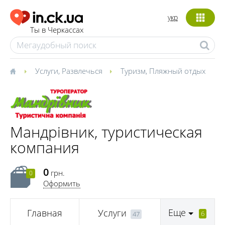
укр
Ты в Черкассах
Услуги
,
Развлечься
Туризм
,
Пляжный отдых
Мандрівник, туристическая
компания
0
грн.
0
Оформить
Еще
Главная
Услуги
6
47