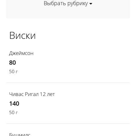
Выбрать рубрику
Виски
Джеймсон
80
50 г
Чивас Ригал 12 лет
140
50 г
Бушмилс