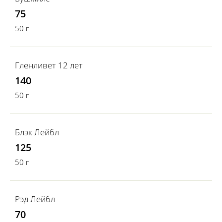
75
50 г
Гленливет 12 лет
140
50 г
Блэк Лейбл
125
50 г
Рэд Лейбл
70