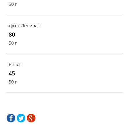
50 г
Джек Дениэлс
80
50 г
Беллс
45
50 г