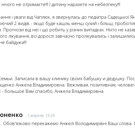
нічого не отримаєте!!! І дитину наразете на небезпеку!!!
ання і уваги від Чаплюк, я звернулась до педіатра Садецької Ян
ючий 2 видів - якщо буде кашль менш сухий і більш, пробіоти
 Прогнози від неї і що робить у різних випадках. Ніхто не каза
ого лікування, всі дорослі завчасно пролікувались і залишилис
не байдужа!!!
мьи. Записала в вашу клинику своих бабушку и дедушку. Пос
Тищенко Анжела Владимировна. Вежливая, позитивная, челове
х - большое Вам спасибо, Анжела Владимировна.
ноненко
7 апреля, 13:29
ук. Обов'язково перекажемо Анжелі Володимирівні Ваші слова