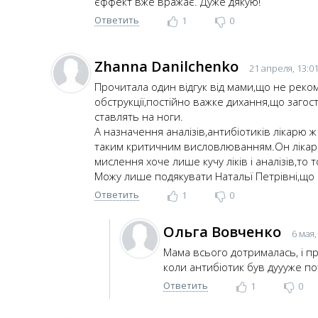
єффект вже вражає. Дуже дякую!
Ответить
1
0
Zhanna Danilchenko
21 апреля, 13:0
Прочитала один відгук від мами,що не реком
обструкції,постійно важке дихання,що загостр
ставлять на ноги.
А назначення аналізів,антибіотиків лікарю
таким критичним висловлюванням.Он лікар 
мислення хоче лише кучу ліків і аналізів,то тод
Можу лише подякувати Натальї Петрівні,що і 
Ответить
1
0
Ольга Вовченко
6 мая,
Мама всього дотрималась, і п
коли антибіотик був дуууже пот
Ответить
1
0