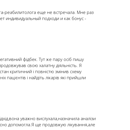
та-реабилитолога еще не встречала. Мне раз
ет индивидуальный подходи и как бонус -
негативний фідбек. Тут же пару осіб пишу
продовжував свою халатну діяльність. Я
стан критичний і повністю змінив схему
іх пацієнтів і найдіть лікарів які прийшли
підхід,вона уважно вислухала,назначила аналізи
ійсно допомогла.Я ще продовжую лікування,але