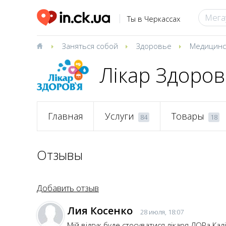
Ты в Черкассах
Заняться собой
Здоровье
Медицинс
Лікар Здоров
Главная
Услуги
Товары
84
18
Отзывы
Добавить отзыв
Лия Косенко
28 июля, 18:07
Мій відгук буде стосуватися лікаря ЛОРа Кал