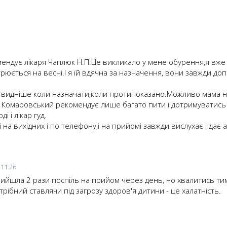
1
ендує лікаря Чаплюк Н.П.Це викликало у мене обурення,я вже 5 р
юється на весні.І я їй вдячна за назначення, вони завжди допом
 ж видніше коли назначати,коли протипоказано.Можливо мама н
Комаровський рекомендує лише багато пити і дотримуватись 
і і лікар гуд.
на вихідних і по телефону,і на прийомі завжди вислухає і дає 
 11:26
рийшла 2 рази поспіль на прийом через день, но хвалитись тим
рібний ставлячи під загрозу здоров'я дитини - це халатність.