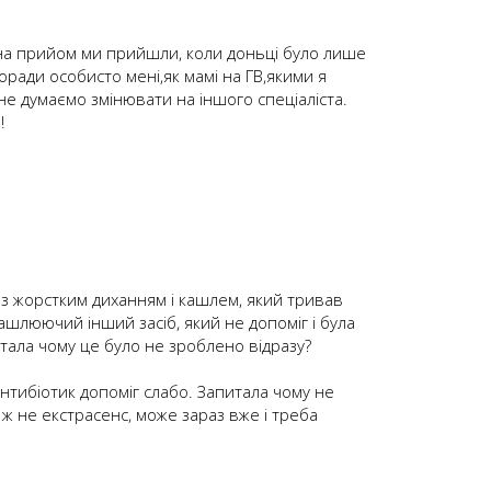
 на прийом ми прийшли, коли доньці було лише
поради особисто мені,як мамі на ГВ,якими я
і не думаємо змінювати на іншого спеціаліста.
!
з жорстким диханням і кашлем, який тривав
ашлюючий інший засіб, який не допоміг і була
тала чому це було не зроблено відразу?
антибіотик допоміг слабо. Запитала чому не
 ж не екстрасенс, може зараз вже і треба