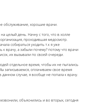
ое обслуживание, хорошие врачи.
на целый день. Начну с того, что в холле
о организация, проходившая медосмотр.
ачала собираться уходить т.к я уже
 к врачу, а забыли почему? потому что врачи
исок, их вызывали по своей очереди.
юдей отдельное время, чтобы их не пытались
 Мы записываемся, оплачиваем свое время
 в данном случае, я вообще не попала к врачу.
резвонили, объяснились и во вторых, сегодня