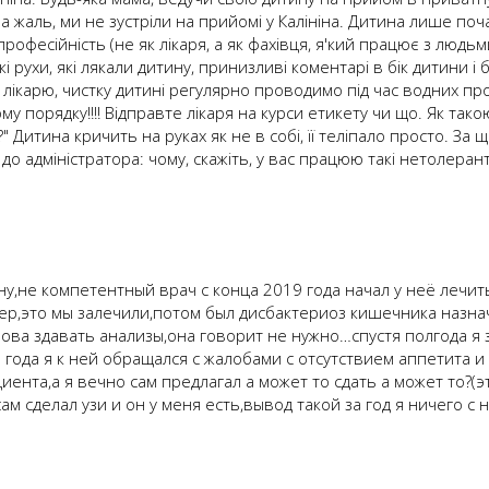
а жаль, ми не зустріли на прийомі у Калініна. Дитина лише поча
епрофесійність (не як лікаря, а як фахівця, я'кий працює з людьм
і рухи, які лякали дитину, принизливі коментарі в бік дитини і
лікарю, чистку дитині регулярно проводимо під час водних про
ому порядку!!!! Відправте лікаря на курси етикету чи що. Як т
" Дитина кричить на руках як не в собі, її теліпало просто. За 
 до адміністратора: чому, скажіть, у вас працюю такі нетолеран
у,не компетентный врач с конца 2019 года начал у неё лечит
ер,это мы залечили,потом был дисбактериоз кишечника назна
ва здавать анализы,она говорит не нужно…спустя полгода я зд
 года я к ней обращался с жалобами с отсутствием аппетита и
иента,а я вечно сам предлагал а может то сдать а может то?(э
м сделал узи и он у меня есть,вывод такой за год я ничего с