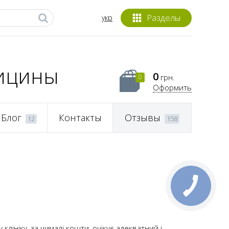
Разделы
укр
дицины
0
грн.
0
Оформить
Блог
Контакты
Отзывы
12
158
клініку, за чималі кошти, очікує адекватний і