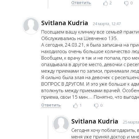
Ответить
2
0
Svitlana Kudria
24 марта, 12:47
Посещаем вашу клинику все семьей практич
Обслуживались на Шевченко 135.
А сегодня, 24.03.21, я была записана на пр
находилось очень большое количество люде
Вообщем, к врачу я так и не попала, про ме
опаздывала в другое место, девочки с ресе
между приемами по записи, принимали людей
Я сильно была злая на девочек с ресепшена
ВОПРОС В ДРУГОМ. И это уже больше к адми
втолкнуть между приемами врачей. Особенн
приема, свои 15 мин.... Понятно, что выгод
Ответить
1
0
Svitlana Kudria
25 марта
Сегодня хочу поблагодарить, 
меня уже принял доктор и мн