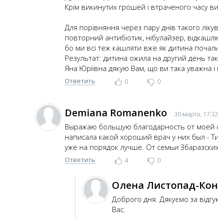
Крім викинутих грошей і втраченого часу ви 
Для порівняння через пару днів такого лікув
повторний антибіотик, нібулайзер, відкашлю
бо ми всі теж кашляти вже як дитина почали.
Результат: дитина ожила на другий день так
Яна Юріївна дякую Вам, що ви така уважна і 
Ответить
0
0
Demiana Romanenko
30 марта, 17:32
Выражаю большую благодарность от моей се
написала какой хороший врач у них был - 
уже на порядок лучше. От семьи Збаразски
Ответить
4
0
Олена Листопад-Ко
Доброго дня. Дякуємо за відг
Вас.