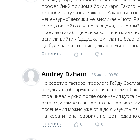
професійний прийом з боку лікаря. Такого, н
хвороби і лікування в лікарні. А хамство і н
нецензурної лексики не викликає нічого! Різк
серед свиней (до вашого відома, шановний 
профілактики). І це все за кошти в приватн
встигли вийти - "дєдушка, ви платіть будете?
Це буде на вашій совісті, лікарю. Звернення
Ответить
1
0
Andrey Dzham
25 июля, 09:50
Не советую гастроэнтеролога Гайду Светлан
результата,обнаружили сначала хеликобакт
спрашивал нужно после окончания курса сно
остался,и самое главное что на протяжении
посещения можно уже от а до я изучить пац
панкреатит она говорила нет,вот недавно са
Ответить
0
0