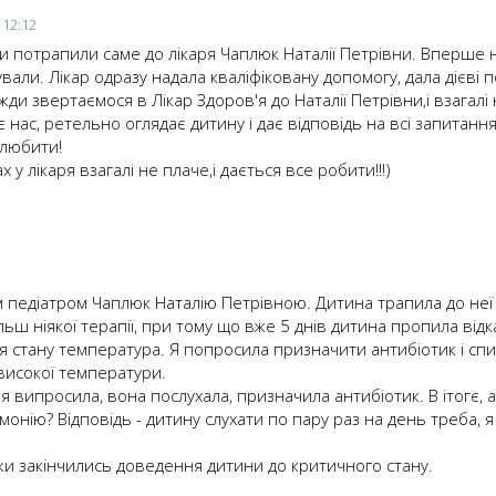
 12:12
ми потрапили саме до лікаря Чаплюк Наталії Петрівни. Вперше
кували. Лікар одразу надала кваліфіковану допомогу, дала дієві 
вжди звертаємося в Лікар Здоров'я до Наталії Петрівни,і взагал
 нас, ретельно оглядає дитину і дає відповідь на всі запитання
олюбити!
 у лікаря взагалі не плаче,і дається все робити!!!)
 педіатром Чаплюк Наталію Петрівною. Дитина трапила до неї 
ьш ніякої терапії, при тому що вже 5 днів дитина пропила відк
 стану температура. Я попросила призначити антибіотик і спи
 високої температури.
 я випросила, вона послухала, призначила антибіотик. В ітогє, 
нію? Відповідь - дитину слухати по пару раз на день треба, я
иски закінчились доведення дитини до критичного стану.