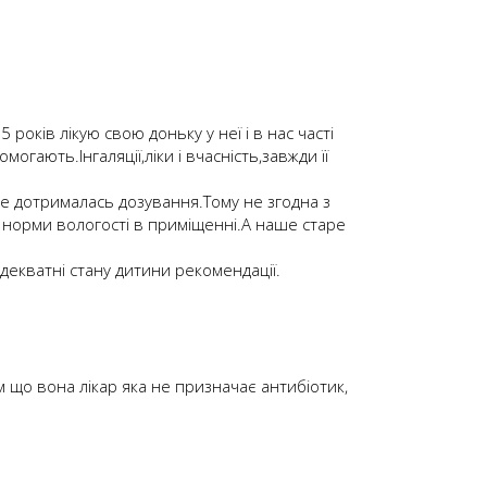
оків лікую свою доньку у неї і в нас часті
огають.Інгаляції,ліки і вчасність,завжди її
е дотрималась дозування.Тому не згодна з
норми вологості в приміщенні.А наше старе
адекватні стану дитини рекомендації.
 що вона лікар яка не призначає антибіотик,