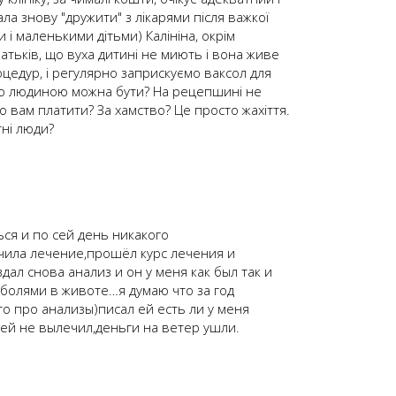
ла знову "дружити" з лікарями після важкої
и і маленькими дітьми) Калініна, окрім
 батьків, що вуха дитині не миють і вона живе
цедур, і регулярно заприскуємо ваксол для
акою людиною можна бути? На рецепшині не
що вам платити? За хамство? Це просто жахіття.
тні люди?
ься и по сей день никакого
чила лечение,прошёл курс лечения и
ал снова анализ и он у меня как был так и
 болями в животе…я думаю что за год
то про анализы)писал ей есть ли у меня
 ней не вылечил,деньги на ветер ушли.