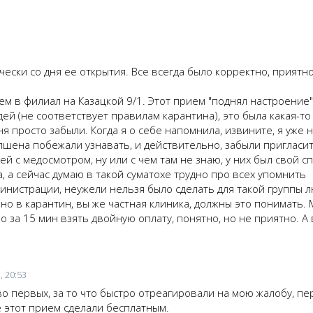
ески со дня ее открытия. Все всегда было корректно, приятн
ием в филиал на Казацкой 9/1. Этот прием "поднял настроение" 
й (не соответствует правилам карантина), это была какая-т
ня просто забыли. Когда я о себе напомнила, извините, я уже н
пшена побежали узнавать, и действительно, забыли пригласить
 с медосмотром, ну или с чем там не знаю, у них был свой сп
, а сейчас думаю в такой суматохе трудно про всех упомнить
нистрации, неужели нельзя было сделать для такой группы л
о в карантин, вы же частная клиника, должны это понимать.
но за 15 мин взять двойную оплату, понятно, но не приятно. А
, 20:53
во первых, за то что быстро отреагировали на мою жалобу, пе
е этот прием сделали бесплатным.