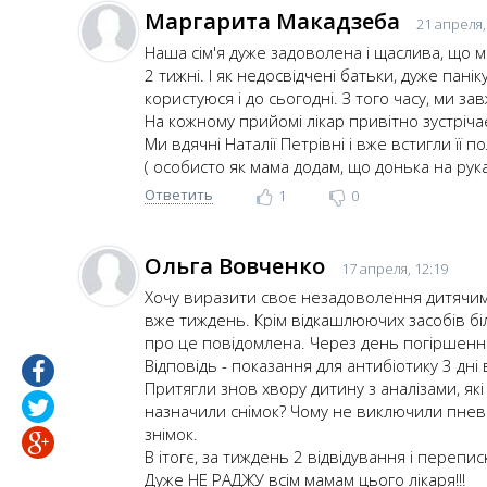
Маргарита Макадзеба
21 апреля,
Наша сім'я дуже задоволена і щаслива, що 
2 тижні. І як недосвідчені батьки, дуже пані
користуюся і до сьогодні. З того часу, ми за
На кожному прийомі лікар привітно зустрічає
Ми вдячні Наталії Петрівні і вже встигли її п
( особисто як мама додам, що донька на руках
Ответить
1
0
Ольга Вовченко
17 апреля, 12:19
Хочу виразити своє незадоволення дитячим
вже тиждень. Крім відкашлюючих засобів біл
про це повідомлена. Через день погіршення
Відповідь - показання для антибіотику 3 дні
Притягли знов хвору дитину з аналізами, які
назначили снімок? Чому не виключили пневмо
знімок.
В ітогє, за тиждень 2 відвідування і переп
Дуже НЕ РАДЖУ всім мамам цього лікаря!!!