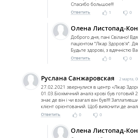
Спасибо большое!!!
Ответить
1
0
Олена Листопад-Ко
Доброго дня, пані Свілано! Вд
пацієнтом "Лікар Здоров'я". Д
Будьте здорові, з вдячністю Ва
Ответить
0
0
Руслана Санжаровская
2 марта, 0
27.02.2021 звернулися в центр «Лікар Здоро
01.03.Біохімічний аналіз крові був готовий 
знає де він і чи взагалі він був!!!! Заплати
клієнт орієнтований. Щоб вияснити де аналі
Ответить
0
0
Олена Листопад-Ко