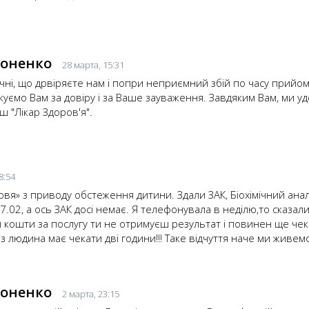
ноненко
28 марта, 15:31
ячні, що дрвіряєте нам і попри неприємний збій по часу прийо
якуємо Вам за довіру і за Ваше зауваження. Завдяким Вам, ми 
ш "Лікар Здоров'я".
8:54
вя» з приводу обстеження дитини. Здали ЗАК, Біохімічний аналі
27.02, а ось ЗАК досі немає. Я телефонувала в неділю,то сказали
вши кошти за послугу ти не отримуєш результат і повинен ще чек
з людина має чекати дві години!!! Таке відчуття наче ми живем
ноненко
2 марта, 23:15