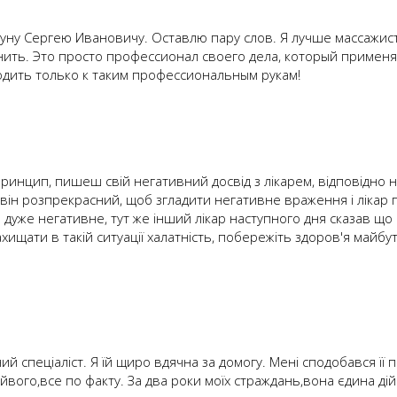
туну Сергею Ивановичу. Оставлю пару слов. Я лучше массажис
нить. Это просто профессионал своего дела, который применя
одить только к таким профессиональным рукам!
 принцип, пишеш свій негативний досвід з лікарем, відповідно 
й він розпрекрасний, щоб згладити негативне враження і лікар 
дуже негативне, тут же інший лікар наступного дня сказав що 
ищати в такій ситуації халатність, побережіть здоров'я майбутн
ий спеціаліст. Я їй щиро вдячна за домогу. Мені сподобався її 
айвого,все по факту. За два роки моїх страждань,вона єдина д