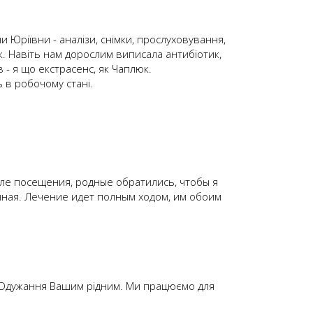
и Юріївни - аналізи, снімки, прослуховування,
к. Навіть нам дорослим виписала антибіотик,
в - я що екстрасенс, як Чаплюк.
ь в робочому стані.
ле посещения, родные обратились, чтобы я
чная. Лечение идет полным ходом, им обоим
. Одужання Вашим рідним. Ми працюємо для