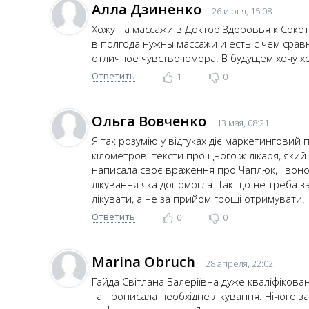
Алла Дзиненко
26 июня, 15:08
Хожу на массажи в Доктор Здоровья к Соко
в полгода нужны массажи и есть с чем срав
отличное чувство юмора. В будущем хочу х
Ответить
1
0
Ольга Вовченко
13 мая, 08:21
Я так розумію у відгуках діє маркетинговий
кілометрові тексти про цього ж лікаря, яки
написала своє враження про Чаплюк, і воно 
лікування яка допомогла. Так що не треба зах
лікувати, а не за прийом гроші отримувати.
Ответить
0
0
Marina Obruch
28 апреля, 22:02
Гайда Світлана Валеріївна дуже кваліфікован
та прописала необхідне лікування. Нічого з