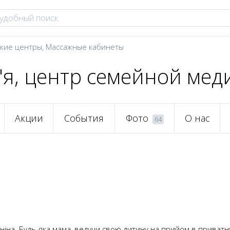
кие центры
,
Массажные кабинеты
'я, центр семейной ме
Акции
События
Фото
О нас
64
ініна. Будь-яка мама, ведучи свою дитину на прийом в приватну 