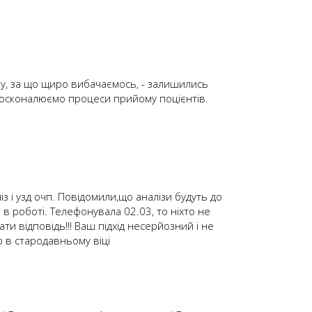
му, за що щиро вибачаємось, - залишились
удосконалюємо процеси прийому поцієнтів.
з і узд очп. Повідомили,що аналізи будуть до
 в роботі. Телефонувала 02.03, то ніхто не
ати відповідь!!! Ваш підхід несерйозний і не
о в стародавньому віці