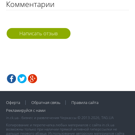
Комментарии
Написать отзыв
Оферта
Обратная связь
Правила сайта
Рекламируйся с нами
in.ck.ua - бизнес и развлечения Черкассы © 2013-2026, TAG.UA
Копирование и перепечатка любых материалов с сайта in.ck.ua
возможны только при наличии прямой активной гиперссылки не
дальше первого абзаца. Использование авторских материалов сайта