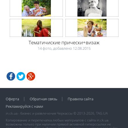
Тематичиские прически+визаж
14 фото, добавлено 12.08.2015
Оферта
Обратная связь
Правила сайта
Рекламируйся с нами
in.ck.ua - бизнес и развлечения Черкассы © 2013-2026, TAG.UA
Копирование и перепечатка любых материалов с сайта in.ck.ua
возможны только при наличии прямой активной гиперссылки не