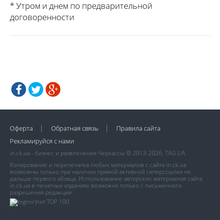
* Утром и днем по предварительной
договоренности
Оферта
Обратная связь
Правила сайта
Рекламируйся с нами
in.ck.ua - бизнес и развлечения Черкассы © 2013-2026, TAG.UA
Копирование и перепечатка любых материалов с сайта in.ck.ua
возможны только при наличии прямой активной гиперссылки не
дальше первого абзаца. Использование авторских материалов сайта
in.ck.ua в печатных изданиях возможно только с письменного
разрешения редакции.