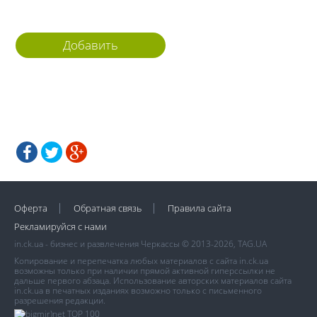
Добавить
комментарий
Оферта
Обратная связь
Правила сайта
Рекламируйся с нами
in.ck.ua - бизнес и развлечения Черкассы © 2013-2026, TAG.UA
Копирование и перепечатка любых материалов с сайта in.ck.ua
возможны только при наличии прямой активной гиперссылки не
дальше первого абзаца. Использование авторских материалов сайта
in.ck.ua в печатных изданиях возможно только с письменного
разрешения редакции.