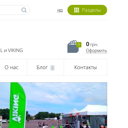
Разделы
укр
0
грн.
0
L и VIKING
Оформить
О нас
Блог
Контакты
2