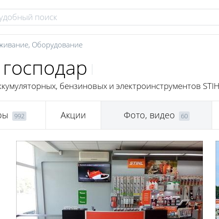
уживание
,
Оборудование
 господар
ккумуляторных, бензиновых и электроинструментов STIH
ры
Акции
Фото, видео
992
60