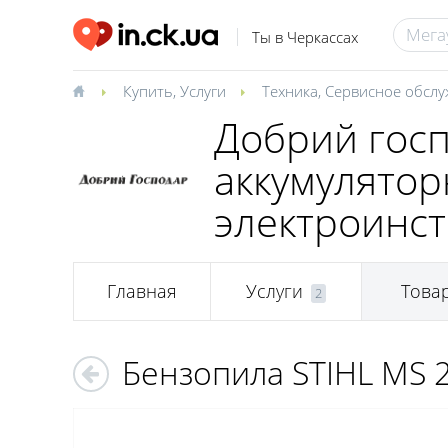
Ты в Черкассах
Купить
,
Услуги
Техника
,
Сервисное обсл
Добрий госп
аккумулятор
электроинст
Главная
Услуги
Това
2
Бензопила STIHL MS 