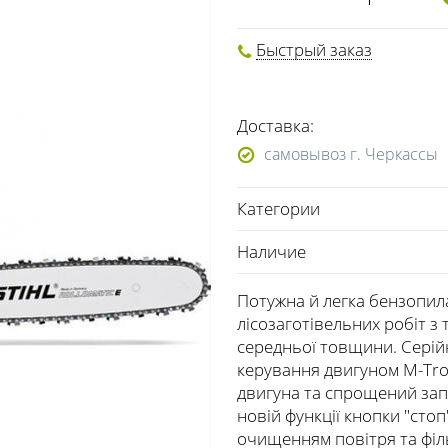
Быстрый заказ
Доставка:
самовывоз г. Черкассы
Категории
Наличие
Потужна й легка бензопил
лісозаготівельних робіт 
середньої товщини. Сері
керування двигуном M-Tron
двигуна та спрощений зап
новій функції кнопки "сто
очищенням повітря та фі