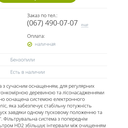
Заказ по тел.:
(067) 490-07-07
еще
(093) 490-07-07
Оплата:
наличная
Бензопили
Есть в наличии
а з сучасним оснащенням, для регулярних
з тонкомірною деревиною та лісонасадженнями
йно оснащена системою електронного
ic, яка забезпечує стабільну потужність
уск завдяки одному пусковому положенню та
п". Фільтрувальна система з попереднім
льтром HD2 збільшує інтервали між очищенням