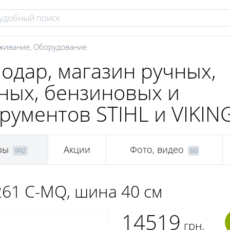
уживание
,
Оборудование
одар, магазин ручных,
ных, бензиновых и
рументов STIHL и VIKIN
ры
Акции
Фото, видео
992
60
261 C-МQ, шина 40 см
14519
грн.