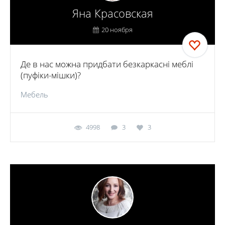
Яна Красовская
20 ноября
Де в нас можна придбати безкаркасні меблі
(пуфіки-мішки)?
Мебель
4998
3
3