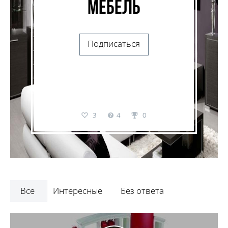
Мебель
Подписаться
3
4
0
Все
Интересные
Без ответа