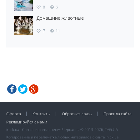
8
6
Домашние животные
7
11
Оферта
Контакты
Обратная связь
Правила сайта
Рекламируйся с нами
in.ck.ua - бизнес и развлечения Черкассы © 2013-2026, TAG.UA
Копирование и перепечатка любых материалов с сайта in.ck.ua