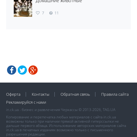
Домашние животные
7
11
Оферта
Контакты
Обратная связь
Правила сайта
Рекламируйся с нами
in.ck.ua - бизнес и развлечения Черкассы © 2013-2026, TAG.UA
Копирование и перепечатка любых материалов с сайта in.ck.ua
возможны только при наличии прямой активной гиперссылки не
дальше первого абзаца. Использование авторских материалов сайта
in.ck.ua в печатных изданиях возможно только с письменного
разрешения редакции.