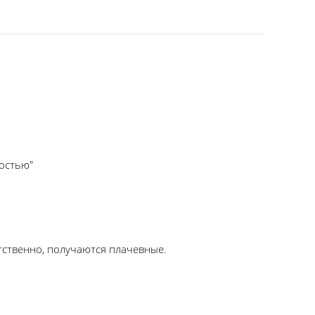
ностью"
етственно, получаются плачевные.