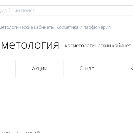
метологические кабинеты
,
Косметика и парфюмерия
осметология
косметологический кабинет
Акции
О нас
Результат на лице☺