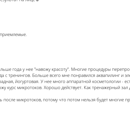
 приемлемые.
льше года у нее "навожу красоту". Многие процедуры перепроб
да с тренингов. Больше всего мне понравился аквапилинг и э
радная, йогуртовая. У нее много аппаратной косметологии - ес
жу курс микротоков. Хорошо действует. Как тренажерный зал 
 после микротоков, потому что потом нельзя будет многие пр