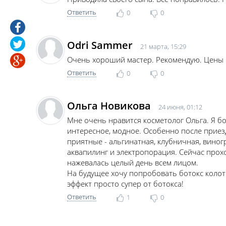
Ответить
0
0
Odri Sammer
21 марта, 15:29
Очень хороший мастер. Рекомендую. Цены
Ответить
0
0
Ольга Новикова
24 июня, 01:12
Мне очень нравится косметолог Ольга. Я бо
интересное, модное. Особенно после приез
приятные - альгинатная, клубничная, виног
аквапилинг и электропорация. Сейчас прохо
нажевалась целый день всем лицом.
На будущее хочу попробовать ботокс колоть
эффект просто супер от ботокса!
Ответить
1
0