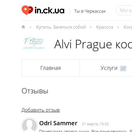
Ты в Черкассах
Купить
,
Заняться собой
Красота
Кос
Alvi Prague к
Главная
Услуги
27
Отзывы
Добавить отзыв
Odri Sammer
21 марта, 15:32
Приводила своего сына. Все понравилось. 