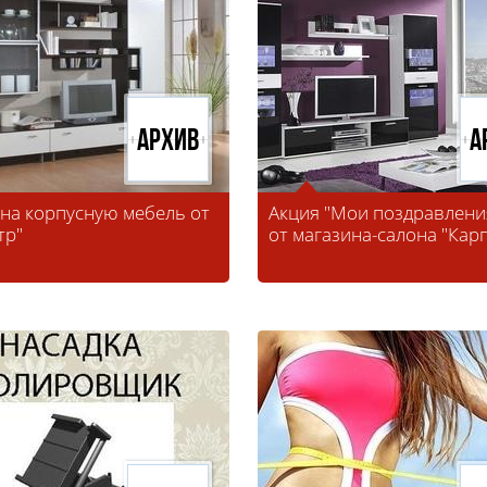
Архив
А
 на корпусную мебель от
Акция "Мои поздравлени
тр"
от магазина-салона "Кар