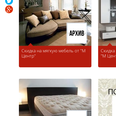
Архив
Скидка на мягкую мебель от "М
Скидка
Центр"
"М Цен