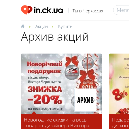
Ты в Черкассах
Акции
Купить
Архив акций
Архив
Новогодние скидки на весь
Подаро
товар от дизайнера Виктора
дискон