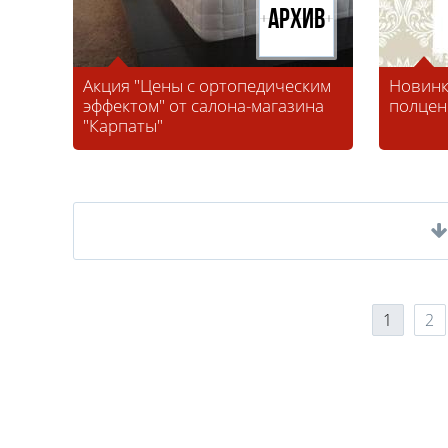
Архив
Акция "Цены с ортопедическим
Новинк
эффектом" от салона-магазина
полцен
"Карпаты"
1
2