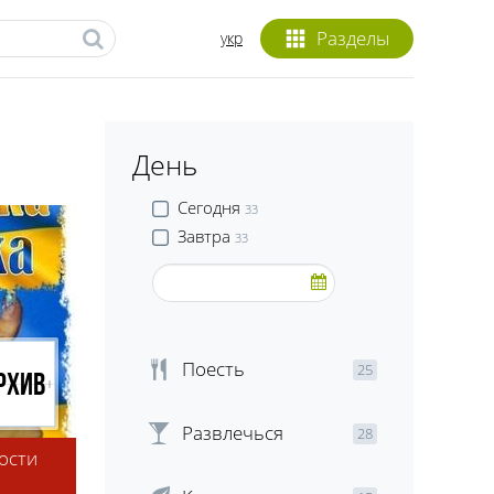
Разделы
укр
День
Сегодня
33
Завтра
33
Поесть
25
рхив
Развлечься
28
ости