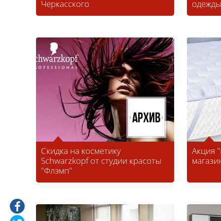
Черкасского
одежд
Архив
Скидка на косметику
Акция 
Schwarzkopf от студии красоты
магази
"Флэмп"