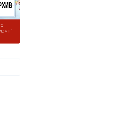
рхив
го
Флэмп"