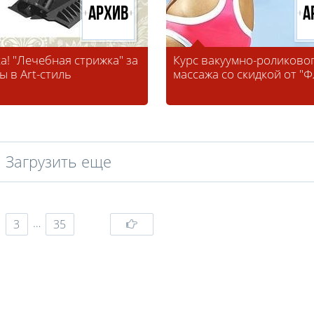
Архив
А
а! "Лечебная стрижка" за
Курс вакуумно-роликово
ы в Art-стиль
массажа со скидкой от "
Загрузить еще
…
3
35