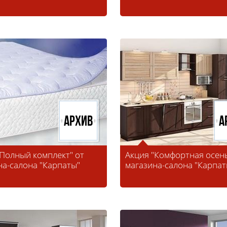
ы
Архив
А
"Полный комплект" от
Акция "Комфортная осень
на-салона "Карпаты"
магазина-салона "Карпат