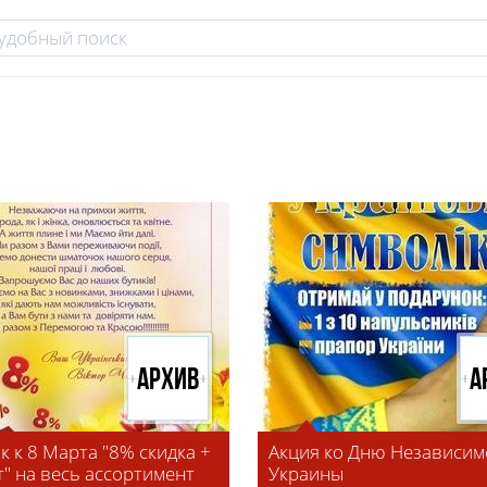
Архив
А
к к 8 Марта "8% скидка +
Акция ко Дню Независим
т" на весь ассортимент
Украины