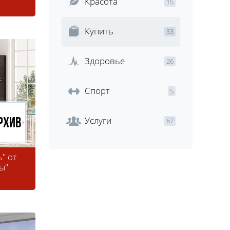
Красота
15
Купить
33
Здоровье
26
Спорт
5
Услуги
67
рхив
" от
ы"