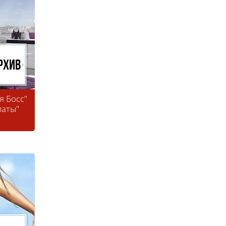
рхив
я Босс"
паты"