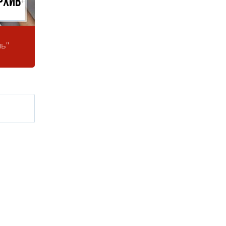
рхив
ль"