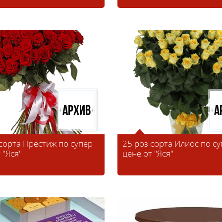
Архив
А
 сорта Престиж по супер
25 роз сорта Илиос по с
 "Яся"
цене от "Яся"