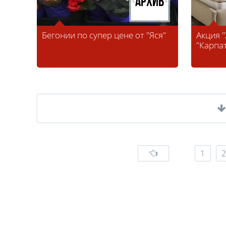
Архив
Бегонии по супер цене от "Яся"
Акция 
"Карпа
1
2