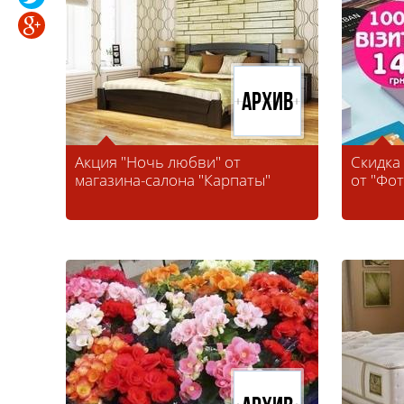
Архив
Акция "Ночь любви" от
Скидка
магазина-салона "Карпаты"
от "Фо