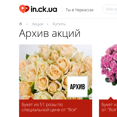
Ты в Черкассах
Акции
Купить
Архив акций
Архив
Букет из 51 розы по
Букет и
специальной цене от "Яся"
от "Яся