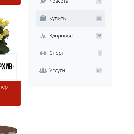
Красота
15
Купить
33
Здоровье
26
Спорт
5
рхив
Услуги
67
упер