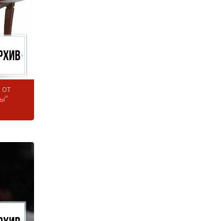
рхив
 от
ы"