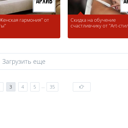
Архив
А
"Женская гармония" от
Скидка на обучение
ты"
счастливчику от "Art-сти
Загрузить еще
…
3
4
5
35