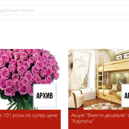
Архив
А
з 101 розы по супер цене
Акция "Вместе дешевле" 
"
"Карпаты"