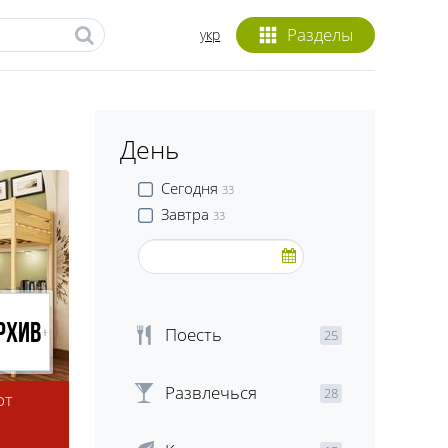
Разделы
укр
День
Сегодня
33
Завтра
33
рхив
Поесть
25
Развлечься
28
от