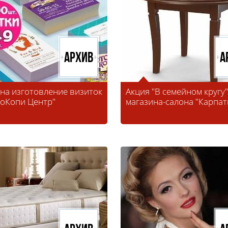
Архив
А
 на изготовление визиток
Акция "В семейном кругу"
тоКопи Центр"
магазина-салона "Карпат