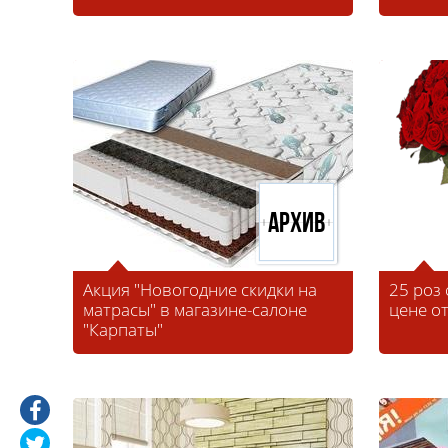
Архив
Акция "Новогодние скидки на
25 роз
матрасы" в магазине-салоне
цене от
"Карпаты"