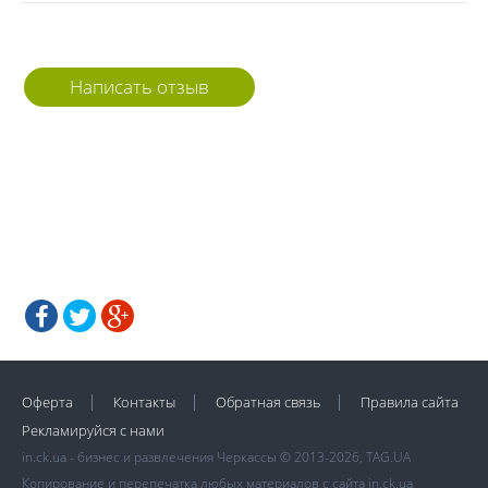
Написать отзыв
Оферта
Контакты
Обратная связь
Правила сайта
Рекламируйся с нами
in.ck.ua - бизнес и развлечения Черкассы © 2013-2026, TAG.UA
Копирование и перепечатка любых материалов с сайта in.ck.ua