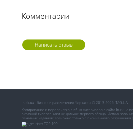
Комментарии
Написать отзыв
in.ck.ua - бизнес и развлечения Черкассы © 2013-2026, TAG.UA
Копирование и перепечатка любых материалов с сайта in.ck.ua 
активной гиперссылки не дальше первого абзаца. Использование 
печатных изданиях возможно только с письменного разрешения 