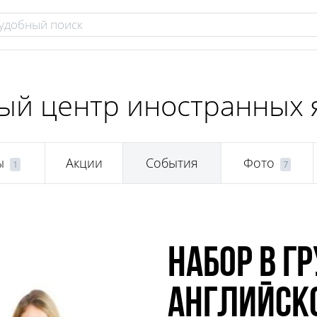
ый центр иностранных 
ы
Акции
События
Фото
1
7
Набор в г
английско