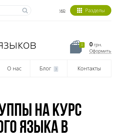
Разделы
укр
языков
0
грн.
0
Оформить
О нас
Блог
Контакты
3
руппы на курс
го языка в