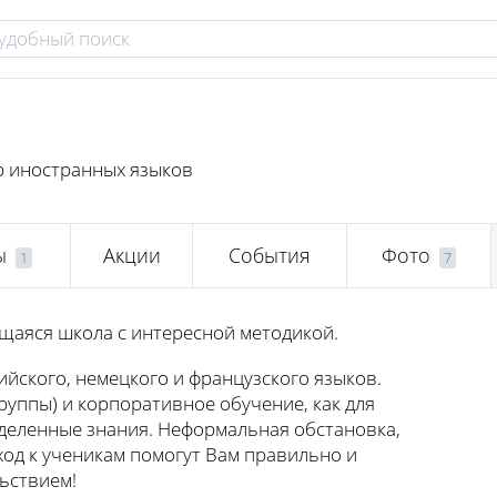
р иностранных языков
ы
Акции
События
Фото
1
7
щаяся школа с интересной методикой.
йского, немецкого и французского языков.
уппы) и корпоративное обучение, как для
ределенные знания. Неформальная обстановка,
од к ученикам помогут Вам правильно и
льствием!