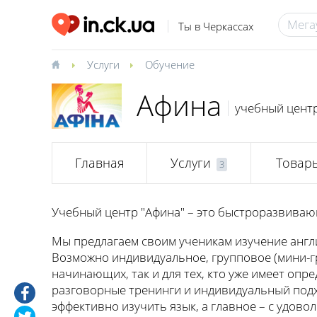
Ты в Черкассах
Услуги
Обучение
Афина
учебный цент
Главная
Услуги
Товар
3
Учебный центр "Афина" – это быстроразвиваю
Мы предлагаем своим ученикам изучение англи
Возможно индивидуальное, групповое (мини-гр
начинающих, так и для тех, кто уже имеет оп
разговорные тренинги и индивидуальный подх
эффективно изучить язык, а главное – с удово