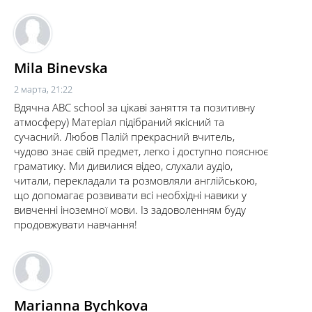
Mila Binevska
2 марта, 21:22
Вдячна ABC school за цікаві заняття та позитивну
атмосферу) Матеріал підібраний якісний та
сучасний. Любов Палій прекрасний вчитель,
чудово знає свій предмет, легко і доступно пояснює
граматику. Ми дивилися відео, слухали аудіо,
читали, перекладали та розмовляли англійською,
що допомагає розвивати всі необхідні навики у
вивченні іноземної мови. Із задоволенням буду
продовжувати навчання!
Marianna Bychkova