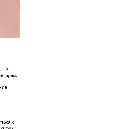
, но
ле шрам.
ние
иться к
АККОРД",