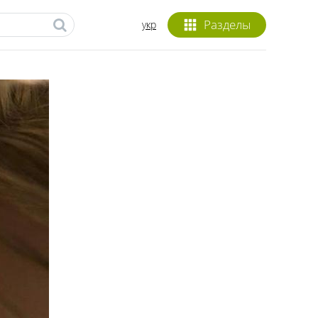
Разделы
укр