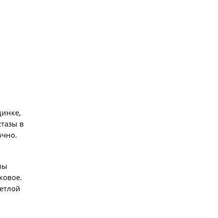
динке,
стазы в
очно.
ны
ковое.
ветлой