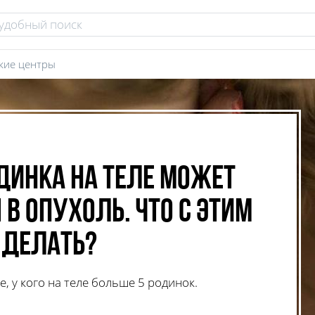
кие центры
динка на теле может
 в опухоль. Что с этим
делать?
е, у кого на теле больше 5 родинок.