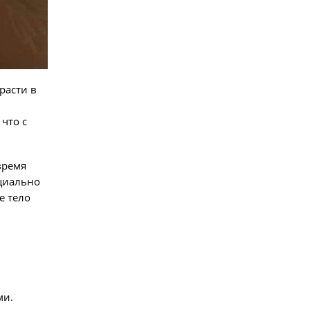
расти в
что с
время
нциально
е тело
ми.