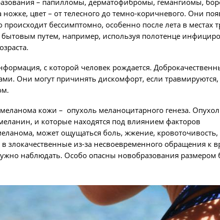
азования – папилломы, дерматофибромы, гемангиомы, бор
ожке, цвет – от телесного до темно-коричневого. Они поя
о происходит бессимптомно, особенно после лета в местах 
 бытовым путем, например, используя полотенце инфициро
зраста.
информация, с которой человек рождается. Доброкачественн
ами. Они могут причинять дискомфорт, если травмируются,
ом.
меланома кожи – опухоль меланоцитарного генеза. Опухол
т меланин, и которые находятся под влиянием факторов
меланома, может ощущаться боль, жжение, кровоточивость, 
в злокачественные из-за несвоевременного обращения к в
 нужно наблюдать. Особо опасны новобразования размером