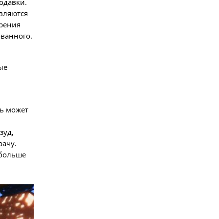
одавки.
вляются
трения
ванного.
ые
ь может
зуд,
рачу.
 больше