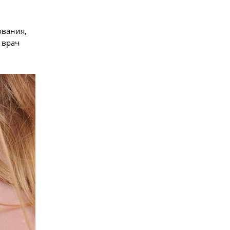
ования,
 врач