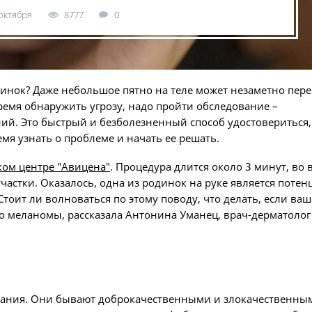
 октября
8777
0
инок? Даже небольшое пятно на теле может незаметно пере
емя обнаружить угрозу, надо пройти обследование –
ий. Это быстрый и безболезненный способ удостовериться, 
мя узнать о проблеме и начать ее решать.
ом центре "Авицена"
. Процедура длится около 3 минут, во 
частки. Оказалось, одна из родинок на руке является поте
тоит ли волноваться по этому поводу, что делать, если ваш
до меланомы, рассказала Антонина Уманец, врач-дерматолог
ования. Они бывают доброкачественными и злокачественны