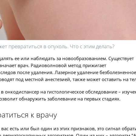
ет превратиться в опухоль. Что с этим делать?
далять ее или наблюдать за новообразованием. Существует
значает врач. Радиоволновой метод прижигает
следов после удаления. Лазерное удаление безболезненное
водят под местной анестезией, также может оставить на те
в онкодиспансер на гистологическое обследование – изуче
позволит обнаружить заболевание на первых стадиях.
атиться к врачу
вас есть или был один из этих признаков, это сигнал обрат
о дерматоскопичных алгоритмов. Один из них – алгоритм "