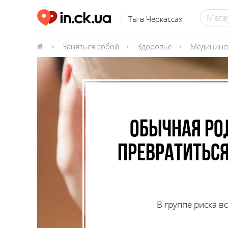
Ты в Черкассах
Заняться собой
Здоровье
Медицинс
Обычная ро
превратиться
В группе риска вс