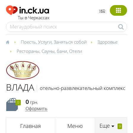
укр
Ты в Черкассах
Поесть
,
Услуги
,
Заняться собой
Здоровье
Рестораны
,
Сауны, бани
,
Отели
ВЛАДА
отельно-развлекательный комплекс
0
грн.
0
Оформить
Еще
Главная
Меню
9