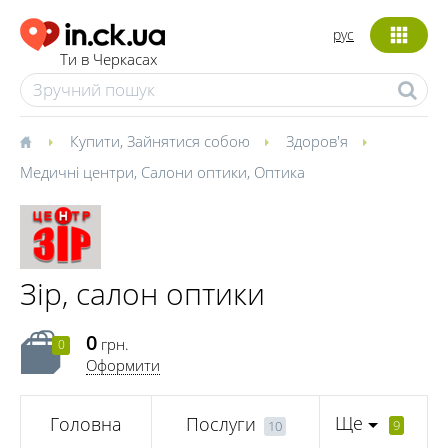
рус
Ти в Черкасах
Купити
,
Зайнятися собою
Здоров'я
Медичні центри
,
Салони оптики
,
Оптика
Зір, салон оптики
0
грн.
0
Оформити
Ще
Головна
Послуги
9
10