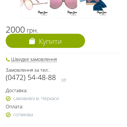
2000
грн.
Купити
Швидке замовлення
Замовлення за тел.:
(0472) 54-48-88
ще
(068) 691-00-06
Доставка:
(073) 691-00-06
самовивіз м. Черкаси
(095) 691-00-06
Оплата:
(0472) 54-37-02
готівкова