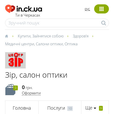
рус
Ти в Черкасах
Купити
,
Зайнятися собою
Здоров'я
Медичні центри
,
Салони оптики
,
Оптика
Зір, салон оптики
0
грн.
0
Оформити
Ще
Головна
Послуги
9
10