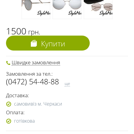
1500
грн.
Купити
Швидке замовлення
Замовлення за тел.:
(0472) 54-48-88
ще
(068) 691-00-06
Доставка:
(073) 691-00-06
самовивіз м. Черкаси
(095) 691-00-06
Оплата:
(0472) 54-37-02
готівкова