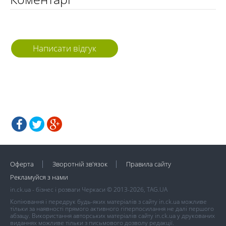
Написати відгук
Оферта
Зворотній зв'язок
Правила сайту
Рекламуйся з нами
in.ck.ua - бізнес і розваги Черкаси © 2013-2026, TAG.UA
Копіювання і передрук будь-яких матеріалів з сайту in.ck.ua можливе
тільки за наявності прямого активного гіперпосилання не далі першого
абзацу. Використання авторських матеріалів сайту in.ck.ua у друкованих
виданнях можливе тільки з письмового дозволу редакції.