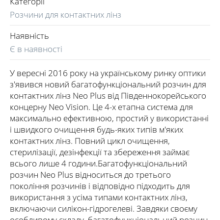
Категорії
Розчини для контактних лінз
Наявність
Є в наявності
У вересні 2016 року на українському ринку оптики
з'явився новий багатофункціональний розчин для
контактних лінз Neo Plus від Південнокорейського
концерну Neo Vision. Це 4-х етапна система для
максимально ефективною, простий у використанні
і швидкого очищення будь-яких типів м'яких
контактних лінз. Повний цикл очищення,
стерилізації, дезінфекції та збереження займає
всього лише 4 години.Багатофункціональний
розчин Neo Plus відноситься до третього
покоління розчинів і відповідно підходить для
використання з усіма типами контактних лінз,
включаючи силікон-гідрогелеві. Завдяки своєму
особливому складу, багатофункціональний розчин