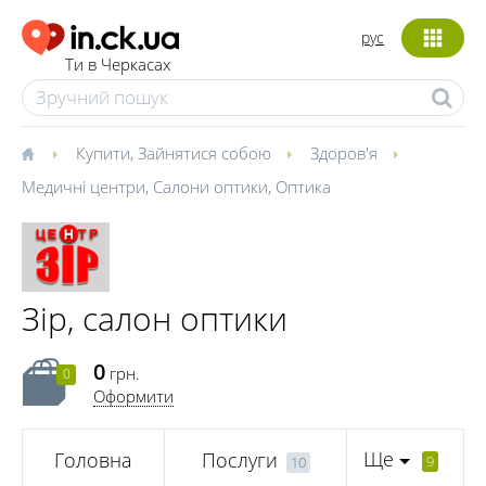
рус
Ти в Черкасах
Купити
,
Зайнятися собою
Здоров'я
Медичні центри
,
Салони оптики
,
Оптика
Зір, салон оптики
0
грн.
0
Оформити
Ще
Головна
Послуги
9
10