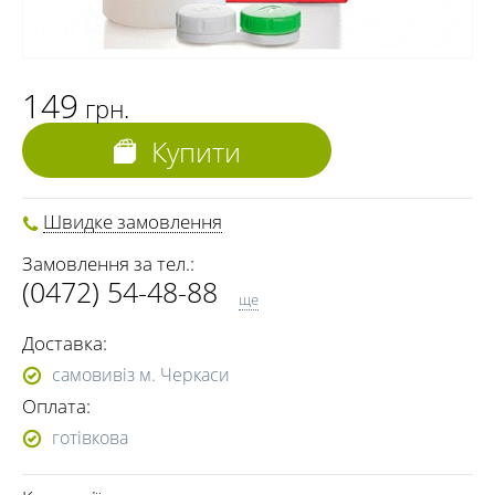
149
грн.
Купити
Швидке замовлення
Замовлення за тел.:
(0472) 54-48-88
ще
(068) 691-00-06
Доставка:
(073) 691-00-06
самовивіз м. Черкаси
(095) 691-00-06
Оплата:
(0472) 54-37-02
готівкова