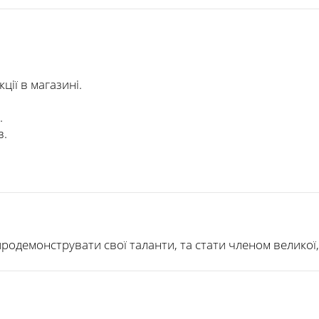
ції в магазині.
.
в.
 продемонструвати свої таланти, та стати членом великої