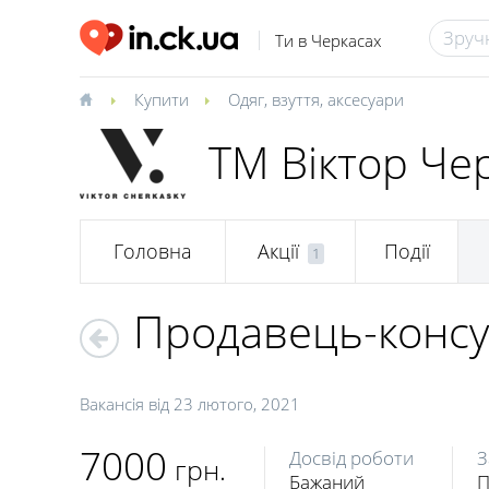
Ти в Черкасах
Купити
Одяг, взуття, аксесуари
ТМ Віктор Чер
Головна
Акції
Події
1
Продавець-консул
Вакансія від
23 лютого, 2021
7000
Досвід роботи
З
грн.
Бажаний
П