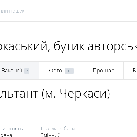
каський, бутик авторсь
Вакансії
Фото
Про нас
Б
2
383
ьтант (м. Черкаси)
айнятість
Графік роботи
овна
Змінний