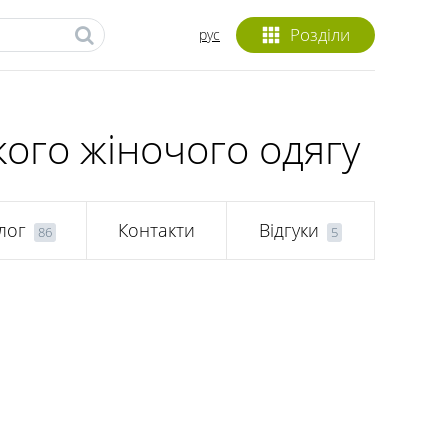
Розділи
рус
кого жіночого одягу
лог
Контакти
Відгуки
86
5