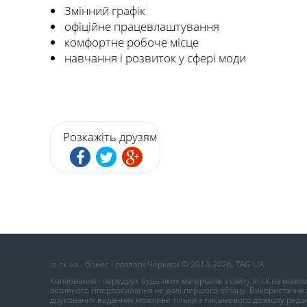
Змінний графік
офіційне працевлаштування
комфортне робоче місце
навчання і розвиток у сфері моди
Розкажіть друзям
in.ck.ua - бізнес і розваги Черкаси © 2013-2026, TAG.UA
Копіювання і передрук будь-яких матеріалів з сайту in.ck.ua можл
активного гіперпосилання не далі першого абзацу. Використання ав
друкованих виданнях можливе тільки з письмового дозволу редак