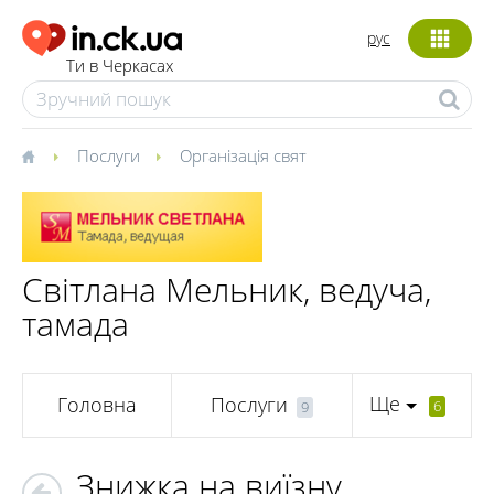
рус
Ти в Черкасах
Послуги
Організація свят
Світлана Мельник, ведуча,
тамада
Ще
Головна
Послуги
6
9
Знижка на виїзну