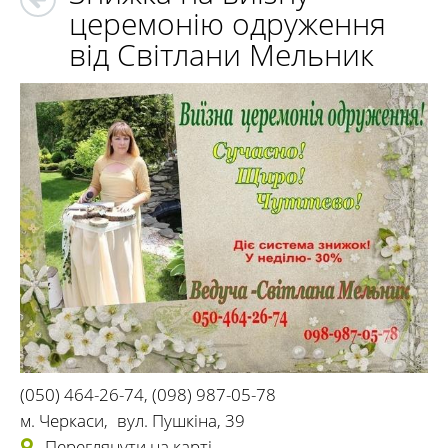
церемонію одруження
від Світлани Мельник
(050) 464-26-74
,
(098) 987-05-78
м. Черкаси
,
вул. Пушкіна, 39
Переглянути на карті