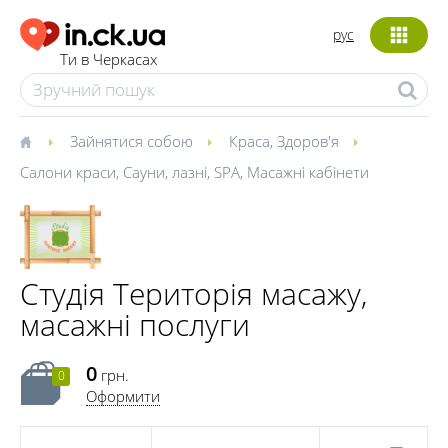
рус
Ти в Черкасах
Зайнятися собою
Краса
,
Здоров'я
Салони краси
,
Сауни, лазні
,
SPA
,
Масажні кабінети
Студія Територія масажу,
масажні послуги
0
грн.
0
Оформити