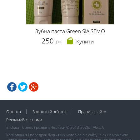
Зубна паста Green SIA SEMO
250
Купити
грн.
Оферта
Зворотній зв'язок
Правила сайту
Рекламуйся з нами
in.ck.ua - бізнес і розваги Черкаси © 2013-2026, TAG.UA
Копіювання і передрук будь-яких матеріалів з сайту in.ck.ua можливе
тільки за наявності прямого активного гіперпосилання не далі першого