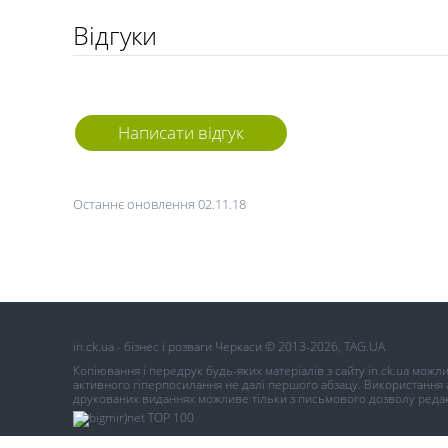
Відгуки
Написати відгук
Останнє оновлення 02.11.18
in.ck.ua - бізнес і розваги Черкаси © 2013-2026, TAG.UA
Копіювання і передрук будь-яких матеріалів з сайту in.ck.ua можл
активного гіперпосилання не далі першого абзацу. Використання ав
друкованих виданнях можливе тільки з письмового дозволу редак