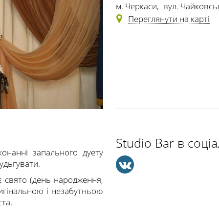
м. Черкаси
,
вул. Чайковсь
Переглянути на карті
Studio Bar в соц
онанні запального дуету
нудьгувати.
є свято (день народження,
игінальною і незабутньою
та.