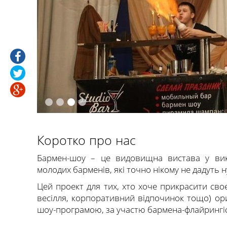
Коротко про нас
Бармен-шоу – це видовищна вистава у вик
молодих барменів, які точно нікому не дадуть 
Цей проект для тих, хто хоче прикрасити сво
весілля, корпоративний відпочинок тощо) ор
шоу-програмою, за участю бармена-флайрингіс