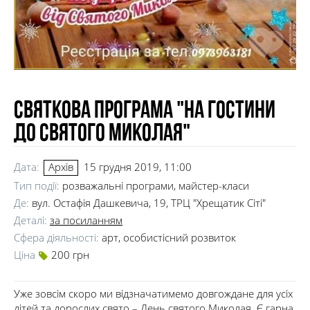
Святкова програма "На гостини
до Святого Миколая"
Дата:
15 грудня 2019, 11:00
Архів
Тип події:
розважальні програми, майстер-класи
Де:
вул. Остафія Дашкевича, 19, ТРЦ "Хрещатик Сіті"
Деталі:
за посиланням
Сфера діяльності:
арт, особистісний розвиток
Ціна
200 грн
Уже зовсім скоро ми відзначатимемо довгождане для усіх
дітей та дорослих свято – День святого Миколая. Є гарна