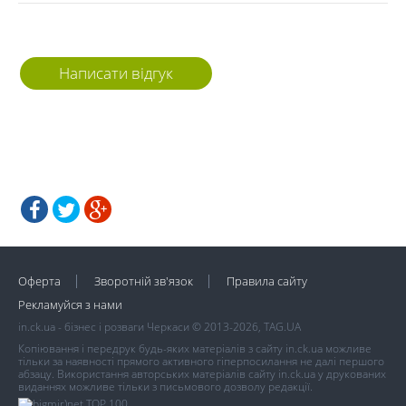
Написати відгук
Оферта
Зворотній зв'язок
Правила сайту
Рекламуйся з нами
in.ck.ua - бізнес і розваги Черкаси © 2013-2026, TAG.UA
Копіювання і передрук будь-яких матеріалів з сайту in.ck.ua можливе
тільки за наявності прямого активного гіперпосилання не далі першого
абзацу. Використання авторських матеріалів сайту in.ck.ua у друкованих
виданнях можливе тільки з письмового дозволу редакції.