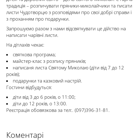
традиція – розпичувати пряники-миколайчики та писати
листи Чудотворцю з розповідями про свої добрі справи і
з проханням про подарунки.
Запрошуємо разом з нами відсвяткувати це дійство на
написати чарівні листи.
На дітлахів чекає:
святкова програма;
майстер-клас з розпису пряників;
написаня листа Святому Миколаю (діти від 7 до 12
років);
подарунки та казковий настрій.
Гостини відбудуться:
діти від 3 до 6 років, о 11:00;
діти до 12 років, о 13:00.
Реєстрація обовязкова за тел:. (097)396-31-81.
Коментарі