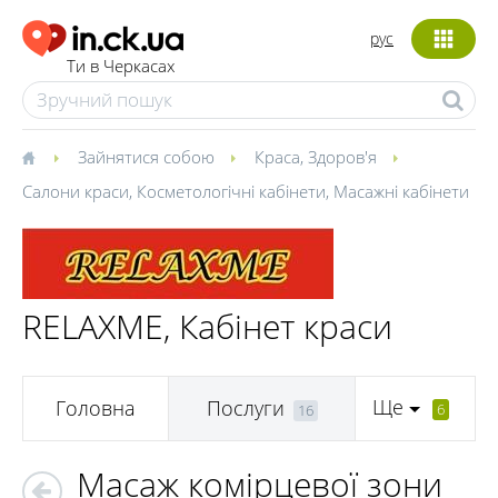
рус
Ти в Черкасах
Зайнятися собою
Краса
,
Здоров'я
Салони краси
,
Косметологічні кабінети
,
Масажні кабінети
RELAXME, Кабінет краси
Ще
Головна
Послуги
6
16
Масаж комірцевої зони