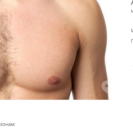
П
 зонам: