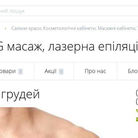
я
Салони краси
,
Косметологічні кабінети
,
Масажні кабінети
,
G масаж, лазерна епіляц
овари
Акції
Про нас
Бло
1
1
 грудей