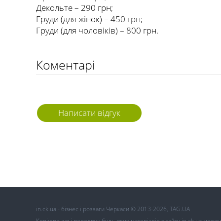
Декольте – 290 грн;
Груди (для жінок) – 450 грн;
Груди (для чоловіків) – 800 грн.
Коментарі
Написати відгук
in.ck.ua - бізнес і розваги Черкаси © 2013-2026, TAG.UA
Копіювання і передрук будь-яких матеріалів з сайту in.ck.ua можл