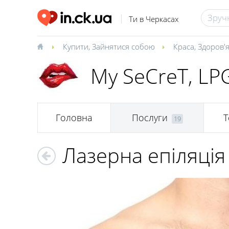
Ти в Черкасах
Купити
,
Зайнятися собою
Краса
,
Здоров'
My SeCreT, LP
Головна
Послуги
Т
19
Лазерна епіляція