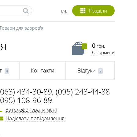
Розділи
рус
Товари для здоров'я
ія
0
грн.
0
Оформити
г
Контакти
Відгуки
4
2
(063) 434-30-89
,
(095) 243-44-88
(095) 108-96-89
Зателефонувати мені
Надіслати повідомлення