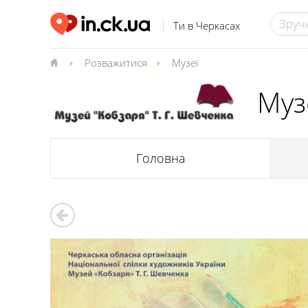
Ти в Черкасах
Розважитися
Музеї
Муз
Головна