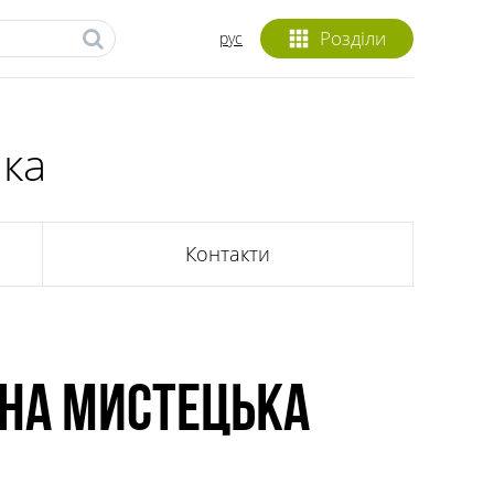
Розділи
рус
нка
Контакти
на мистецька