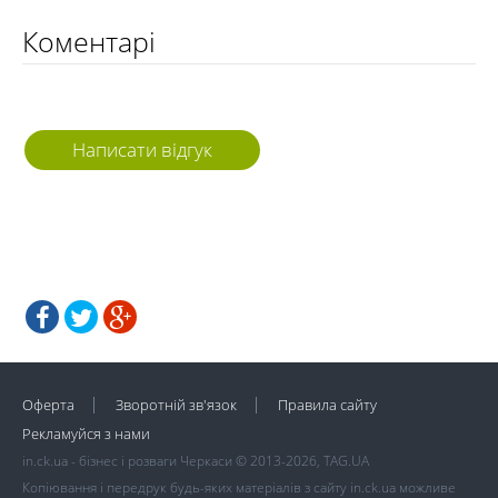
Коментарі
Написати відгук
Оферта
Зворотній зв'язок
Правила сайту
Рекламуйся з нами
in.ck.ua - бізнес і розваги Черкаси © 2013-2026, TAG.UA
Копіювання і передрук будь-яких матеріалів з сайту in.ck.ua можливе