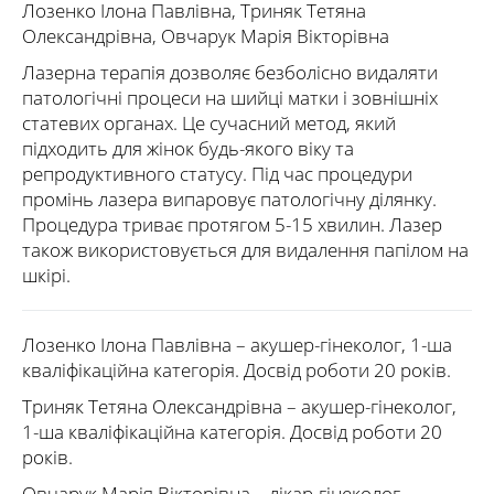
Лозенко Ілона Павлівна, Триняк Тетяна
Олександрівна, Овчарук Марія Вікторівна
Лазерна терапія дозволяє безболісно видаляти
патологічні процеси на шийці матки і зовнішніх
статевих органах. Це сучасний метод, який
підходить для жінок будь-якого віку та
репродуктивного статусу. Під час процедури
промінь лазера випаровує патологічну ділянку.
Процедура триває протягом 5-15 хвилин. Лазер
також використовується для видалення папілом на
шкірі.
Лозенко Ілона Павлівна
– акушер-гінеколог, 1-ша
кваліфікаційна категорія. Досвід роботи 20 років.
Триняк Тетяна Олександрівна
– акушер-гінеколог,
1-ша кваліфікаційна категорія. Досвід роботи 20
років.
Овчарук Марія Вікторівна
– лікар-гінеколог,