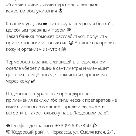
✅самый приветливый персонал и высокое
качество обслуживания 🔝
⠀
К вашим услугам ➡️ фито-сауна "кедровая бочка" с
целебным травяным паром 💭
Такая банька поможет расслабиться, получить
прилив энергии и новых сил 😉 А также оздоровить
кожу и организм изнутри 🤗
⠀
Термообертывание с живицей в специальном
одеяле уберет лишние сантиметры и уменьшит
целюлит, а ещё выведет токсины из организма
через кожу ✔️
⠀
Подобные натуральные процедуры без
применения каких-либо химических препаратов не
имеют аналогов в нашем городе и вы можете
встретить такое только у нас в "Кедровом раю".
⠀
☎️Телефон для записи: +380956957350 🥀
📮"Кедровый рай", г. Черкассы, ул. Смелянская, 2/1,