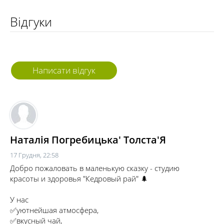
Відгуки
Написати відгук
Наталія Погребицька' Толста'Я
17 Грудня, 22:58
Добро пожаловать в маленькую сказку - студию
красоты и здоровья "Кедровый рай" 🌲
⠀
У нас
✅уютнейшая атмосфера,
✅вкусный чай,