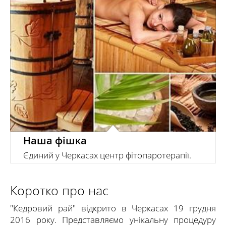
комфортний кабінет, приємна релакс-мелодія
природи та аромат трав і кедру - запорука
відпочинку та доброго настрою.
Наша фішка
Єдиний у Черкасах центр фітопаротерапії.
Коротко про нас
"Кедровий рай" відкрито в Черкасах 19 грудня
2016 року. Представляємо унікальну процедуру