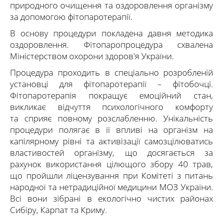
природного очищення та оздоровлення організму
за допомогою фітопаротерапії.
В основу процедури покладена давня методика
оздоровлення. Фітопаропроцедура схвалена
Міністерством охорони здоров'я України.
Процедура проходить в спеціально розробленій
установці для фітопаротерапії – фітобочці.
Фітопаротерапія покращує емоційний стан,
викликає відчуття психологічного комфорту
та сприяє повному розслабленню. Унікальність
процедури полягає в її впливі на організм на
капілярному рівні та активізації самозцілюватись
властивостей організму, що досягається за
рахунок використання цілющого збору 40 трав,
що пройшли ліцензування при Комітеті з питань
народної та нетрадиційної медицини МОЗ України.
Всі вони зібрані в екологічно чистих районах
Сибіру, ​​Карпат та Криму.