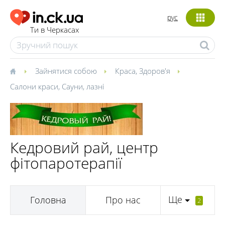
рус
Ти в Черкасах
Зайнятися собою
Краса
,
Здоров'я
Салони краси
,
Сауни, лазні
Кедровий рай, центр
фітопаротерапії
Ще
Головна
Про нас
2