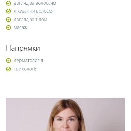
догляд за волоссям
лікування волосся
догляд за тілом
масаж
Напрямки
дерматологія
трихологія
Поєднання різних методик при акне, розацеа,
випадінні волосся та інших хворобах , враховуючи
індивідуальний підхід до кожного пацієнта