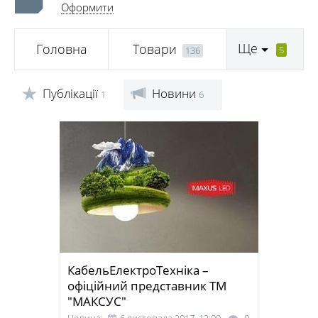
Оформити
Ще
Головна
Товари
5
136
Публікації
Новини
1
6
КабельЕлектроТехніка –
офіційний представник ТМ
"МАКСУС"