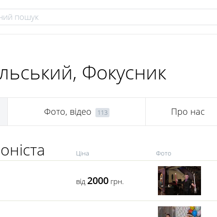
льський, Фокусник
Фото, відео
Про нас
113
оніста
Ціна
Фото
2000
від
грн.