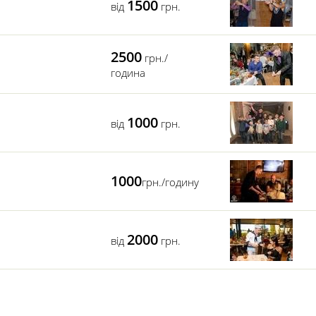
1500
від
грн.
2500
грн./
година
1000
від
грн.
1000
грн./годину
2000
від
грн.