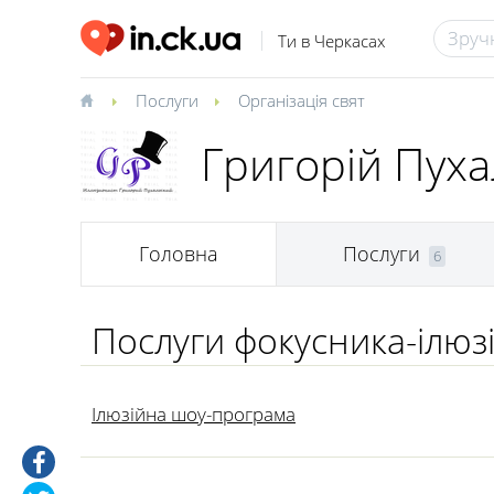
Ти в Черкасах
Послуги
Організація свят
Григорій Пуха
Головна
Послуги
6
Послуги фокусника-ілюзі
Ілюзійна шоу-програма